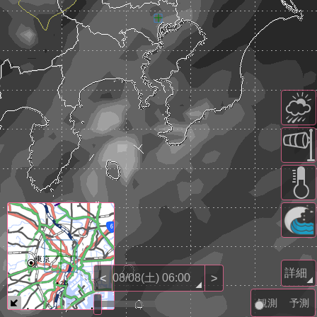
<
>
観測
予測