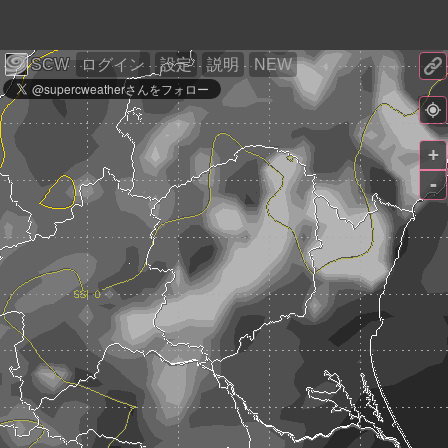
SCW
ログイン
設定
説明
NEW
+
-