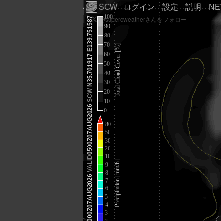
SCW
ログイン
設定
説明
N
139.751587
E
35.701917
N
SCW
0500Z07AUG2026
VALID
0000Z07AUG2026