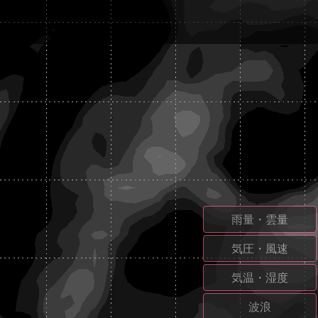
雨量・雲量
気圧・風速
気温・湿度
波浪