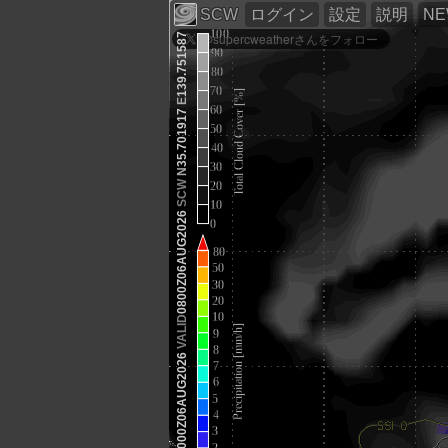
SCW
ログイン
設定
説明
N
139.751587
E
35.701917
N
SCW
0800Z06AUG2026
VALID
0000Z06AUG2026