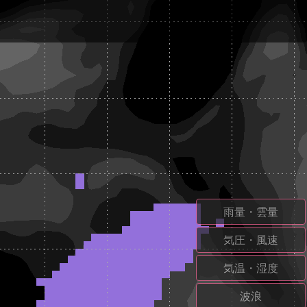
雨量・雲量
気圧・風速
気温・湿度
波浪