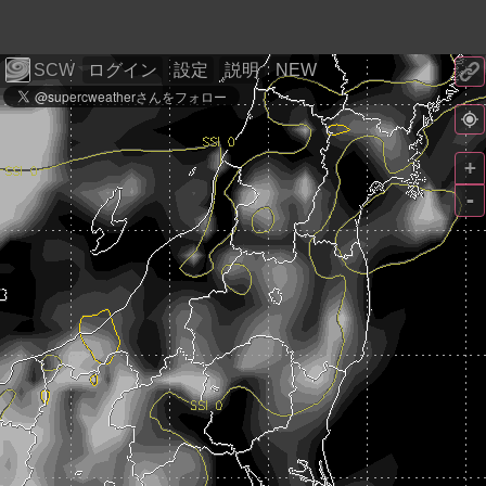
SCW
ログイン
設定
説明
NEW
+
-