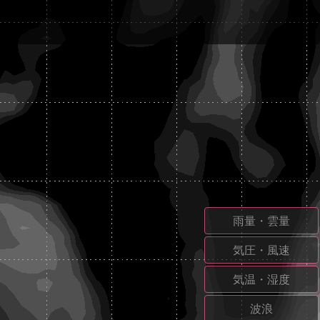
雨量・雲量
気圧・風速
気温・湿度
波浪