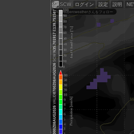
SCW
ログイン
設定
説明
N
139.751587
E
35.701917
N
SCW
0700Z08AUG2026
VALID
0000Z08AUG2026