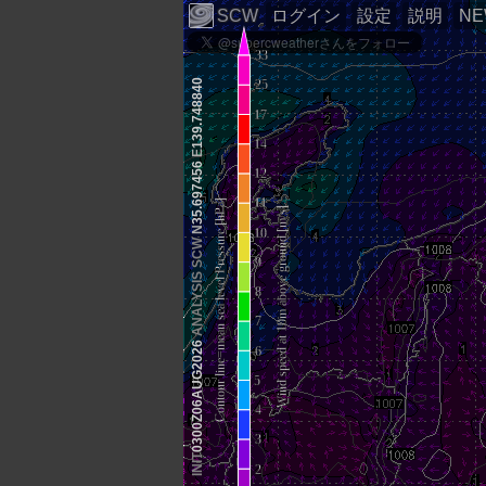
SCW
ログイン
設定
説明
N
139.748840
E
35.697456
N
SCW
ANALYSIS
0300Z06AUG2026
INIT