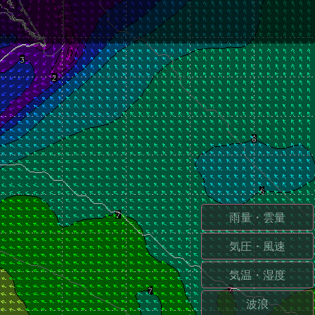
雨量・雲量
気圧・風速
気温・湿度
波浪