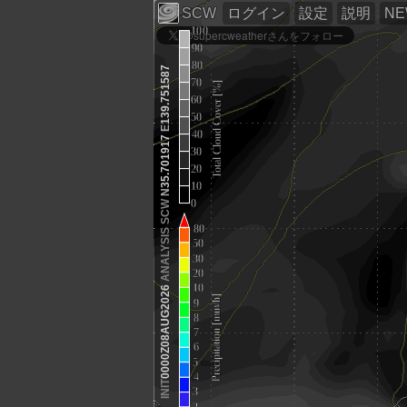
SCW
ログイン
設定
説明
N
139.751587
E
35.701917
N
SCW
ANALYSIS
0000Z08AUG2026
INIT