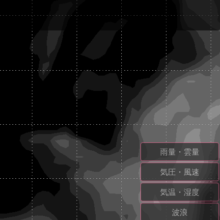
雨量・雲量
気圧・風速
気温・湿度
波浪