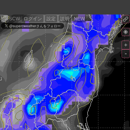
SCW
ログイン
設定
説明
NEW
+
-