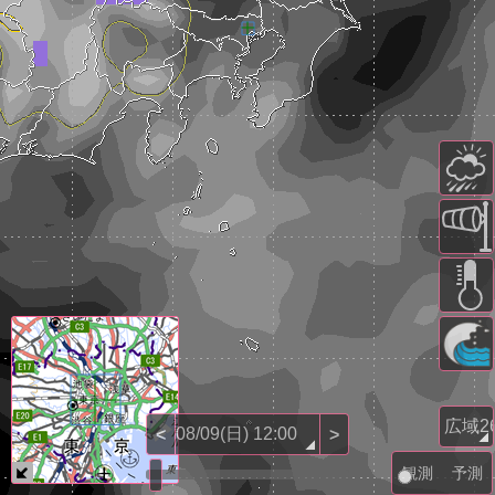
<
>
観測
予測