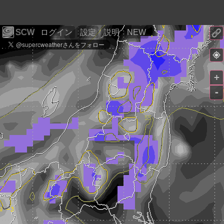
SCW
ログイン
設定
説明
NEW
+
-